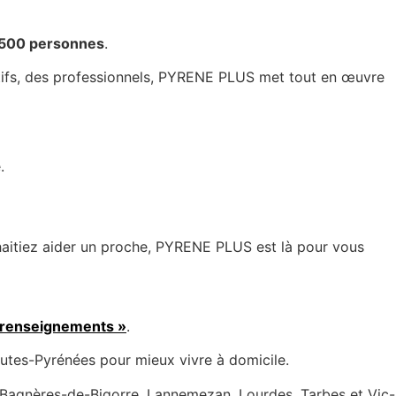
500 personnes
.
ctifs, des professionnels, PYRENE PLUS met tout en œuvre
.
aitiez aider un proche, PYRENE PLUS est là pour vous
 renseignements »
.
tes-Pyrénées pour mieux vivre à domicile.
 Bagnères-de-Bigorre, Lannemezan, Lourdes, Tarbes et Vic-